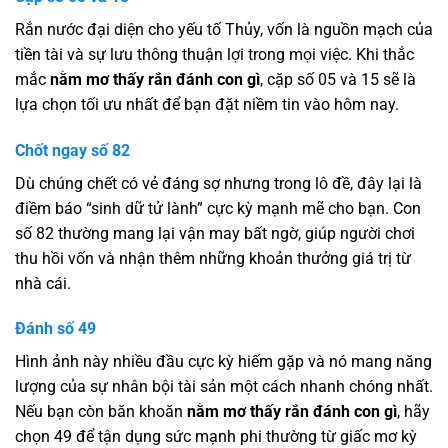
Rắn nước đại diện cho yếu tố Thủy, vốn là nguồn mạch của
tiền tài và sự lưu thông thuận lợi trong mọi việc. Khi thắc
mắc
nằm mơ thấy rắn đánh con gì
, cặp số 05 và 15 sẽ là
lựa chọn tối ưu nhất để bạn đặt niềm tin vào hôm nay.
Chốt ngay số 82
Dù chúng chết có vẻ đáng sợ nhưng trong lô đề, đây lại là
điềm báo “sinh dữ tử lành” cực kỳ mạnh mẽ cho bạn. Con
số 82 thường mang lại vận may bất ngờ, giúp người chơi
thu hồi vốn và nhận thêm những khoản thưởng giá trị từ
nhà cái.
Đánh số 49
Hình ảnh này nhiều đầu cực kỳ hiếm gặp và nó mang năng
lượng của sự nhân bội tài sản một cách nhanh chóng nhất.
Nếu bạn còn băn khoăn
nằm mơ thấy rắn đánh con gì
, hãy
chọn 49 để tận dụng sức mạnh phi thường từ giấc mơ kỳ