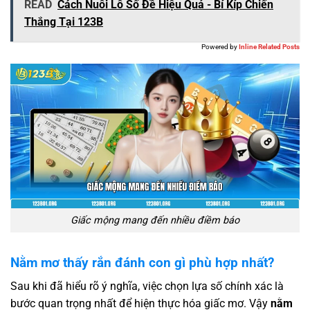
READ
Cách Nuôi Lô Số Đề Hiệu Quả - Bí Kíp Chiến
Thắng Tại 123B
Powered by
Inline Related Posts
Giấc mộng mang đến nhiều điềm báo
Nằm mơ thấy rắn đánh con gì phù hợp nhất?
Sau khi đã hiểu rõ ý nghĩa, việc chọn lựa số chính xác là
bước quan trọng nhất để hiện thực hóa giấc mơ. Vậy
nằm