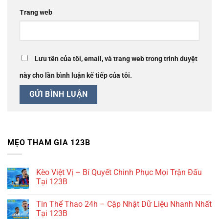
Trang web
Lưu tên của tôi, email, và trang web trong trình duyệt
này cho lần bình luận kế tiếp của tôi.
MẸO THAM GIA 123B
Kèo Việt Vị – Bí Quyết Chinh Phục Mọi Trận Đấu
Tại 123B
Không
có
Tin Thể Thao 24h – Cập Nhật Dữ Liệu Nhanh Nhất
bình
luận
Tại 123B
ở