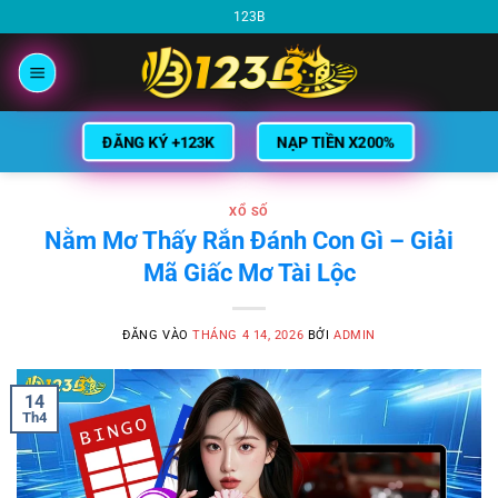
Bỏ
123B
qua
nội
dung
NẠP TIỀN X200%
ĐĂNG KÝ +123K
XỔ SỐ
Nằm Mơ Thấy Rắn Đánh Con Gì – Giải
Mã Giấc Mơ Tài Lộc
ĐĂNG VÀO
THÁNG 4 14, 2026
BỞI
ADMIN
14
Th4