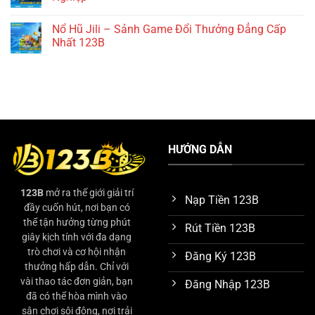
Tính
–
ở
Tiền
Bí
Trực
Không
Chuẩn
Quyết
Tiếp
có
Nổ Hũ Jili – Sảnh Game Đổi Thưởng Đẳng Cấp
123B
Giúp
Đá
bình
Chiến
Gà
luận
Nhất 123B
Kê
Thomo
ở
Luôn
–
Luật
Không
Khỏe
Hàng
Đá
có
Mạnh
Ngàn
Gà
bình
Trận
Quốc
luận
Đấu
Tế
ở
Mới
–
Nổ
Mỗi
Quy
Hũ
Ngày
Chuẩn
Jili
Thi
–
Đấu
Sảnh
HƯỚNG DẪN
Chuyên
Game
Nghiệp
Đổi
Thưởng
Đẳng
Cấp
123B
mở ra thế giới giải trí
Nhất
Nạp Tiền 123B
123B
đầy cuốn hút, nơi bạn có
thể tận hưởng từng phút
Rút Tiền 123B
giây kịch tính với đa dạng
trò chơi và cơ hội nhận
Đăng Ký 123B
thưởng hấp dẫn. Chỉ với
vài thao tác đơn giản, bạn
Đăng Nhập 123B
đã có thể hòa mình vào
sân chơi sôi động, nơi trải