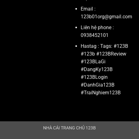
Email :
123b01org@gmail.com
Liên hệ phone :
0938452101
Hastag : Tags: #123B
#123b #123BReview
#123BLaGi
#DangKy123B
#123BLogin
#DanhGia123B
#TraiNghiem123B
NHÀ CÁI TRANG CHỦ 123B