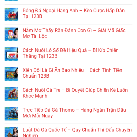
Kèo
Không
Việt
có
Bóng Đá Ngoại Hạng Anh – Kèo Cược Hấp Dẫn
Vị
bình
–
luận
Tại 123B
Bí
ở
Quyết
Tin
Không
Chinh
Thể
có
Nằm Mơ Thấy Rắn Đánh Con Gì – Giải Mã Giấc
Phục
Thao
bình
Mọi
24h
luận
Mơ Tài Lộc
Trận
–
ở
Đấu
Cập
Bóng
Không
Tại
Nhật
Đá
có
Cách Nuôi Lô Số Đề Hiệu Quả – Bí Kíp Chiến
123B
Dữ
Ngoại
bình
Liệu
Hạng
luận
Thắng Tại 123B
Nhanh
Anh
ở
Nhất
–
Nằm
Không
Tại
Kèo
Mơ
có
Xiên Đôi Là Gì Ăn Bao Nhiêu – Cách Tính Tiền
123B
Cược
Thấy
bình
Hấp
Rắn
luận
Chuẩn 123B
Dẫn
Đánh
ở
Tại
Con
Cách
Không
123B
Gì
Nuôi
có
Cách Nuôi Gà Tre – Bí Quyết Giúp Chiến Kê Luôn
–
Lô
bình
Giải
Số
luận
Khỏe Mạnh
Mã
Đề
ở
Giấc
Hiệu
Xiên
Không
Mơ
Quả
Đôi
có
Trực Tiếp Đá Gà Thomo – Hàng Ngàn Trận Đấu
Tài
–
Là
bình
Lộc
Bí
Gì
luận
Mới Mỗi Ngày
Kíp
Ăn
ở
Chiến
Bao
Cách
Không
Thắng
Nhiêu
Nuôi
có
Luật Đá Gà Quốc Tế – Quy Chuẩn Thi Đấu Chuyên
Tại
–
Gà
bình
123B
Cách
Tre
luận
Nghiệp