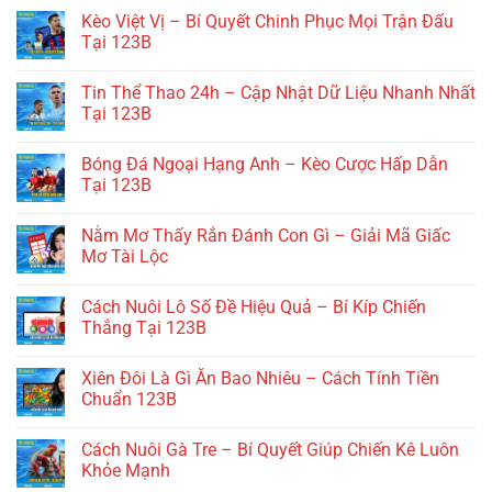
Kèo Việt Vị – Bí Quyết Chinh Phục Mọi Trận Đấu
Tại 123B
Không
có
Tin Thể Thao 24h – Cập Nhật Dữ Liệu Nhanh Nhất
bình
luận
Tại 123B
ở
Kèo
Không
Việt
có
Bóng Đá Ngoại Hạng Anh – Kèo Cược Hấp Dẫn
Vị
bình
–
luận
Tại 123B
Bí
ở
Quyết
Tin
Không
Chinh
Thể
có
Nằm Mơ Thấy Rắn Đánh Con Gì – Giải Mã Giấc
Phục
Thao
bình
Mọi
24h
luận
Mơ Tài Lộc
Trận
–
ở
Đấu
Cập
Bóng
Không
Tại
Nhật
Đá
có
Cách Nuôi Lô Số Đề Hiệu Quả – Bí Kíp Chiến
123B
Dữ
Ngoại
bình
Liệu
Hạng
luận
Thắng Tại 123B
Nhanh
Anh
ở
Nhất
–
Nằm
Không
Tại
Kèo
Mơ
có
Xiên Đôi Là Gì Ăn Bao Nhiêu – Cách Tính Tiền
123B
Cược
Thấy
bình
Hấp
Rắn
luận
Chuẩn 123B
Dẫn
Đánh
ở
Tại
Con
Cách
Không
123B
Gì
Nuôi
có
Cách Nuôi Gà Tre – Bí Quyết Giúp Chiến Kê Luôn
–
Lô
bình
Giải
Số
luận
Khỏe Mạnh
Mã
Đề
ở