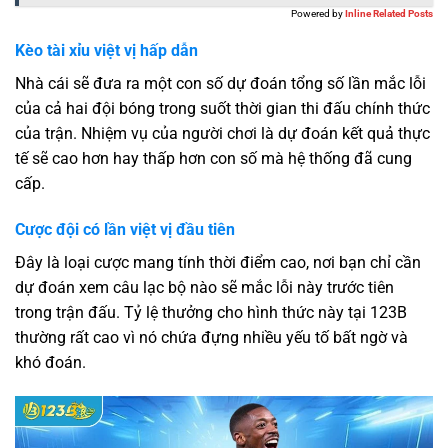
Powered by
Inline Related Posts
Kèo tài xỉu việt vị hấp dẫn
Nhà cái sẽ đưa ra một con số dự đoán tổng số lần mắc lỗi
của cả hai đội bóng trong suốt thời gian thi đấu chính thức
của trận. Nhiệm vụ của người chơi là dự đoán kết quả thực
tế sẽ cao hơn hay thấp hơn con số mà hệ thống đã cung
cấp.
Cược đội có lần việt vị đầu tiên
Đây là loại cược mang tính thời điểm cao, nơi bạn chỉ cần
dự đoán xem câu lạc bộ nào sẽ mắc lỗi này trước tiên
trong trận đấu. Tỷ lệ thưởng cho hình thức này tại 123B
thường rất cao vì nó chứa đựng nhiều yếu tố bất ngờ và
khó đoán.