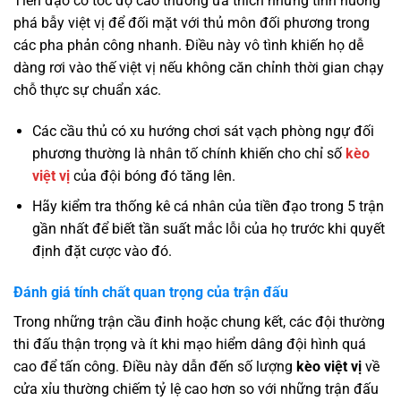
Tiền đạo có tốc độ cao thường ưa thích những tình huống
phá bẫy việt vị để đối mặt với thủ môn đối phương trong
các pha phản công nhanh. Điều này vô tình khiến họ dễ
dàng rơi vào thế việt vị nếu không căn chỉnh thời gian chạy
chỗ thực sự chuẩn xác.
Các cầu thủ có xu hướng chơi sát vạch phòng ngự đối
phương thường là nhân tố chính khiến cho chỉ số
kèo
việt vị
của đội bóng đó tăng lên.
Hãy kiểm tra thống kê cá nhân của tiền đạo trong 5 trận
gần nhất để biết tần suất mắc lỗi của họ trước khi quyết
định đặt cược vào đó.
Đánh giá tính chất quan trọng của trận đấu
Trong những trận cầu đinh hoặc chung kết, các đội thường
thi đấu thận trọng và ít khi mạo hiểm dâng đội hình quá
cao để tấn công. Điều này dẫn đến số lượng
kèo việt vị
về
cửa xỉu thường chiếm tỷ lệ cao hơn so với những trận đấu