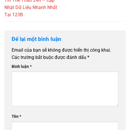
Tin Thể Thao 24h – Cập
Nhật Dữ Liệu Nhanh Nhất
Tại 123B
Để lại một bình luận
Email của bạn sẽ không được hiển thị công khai.
Các trường bắt buộc được đánh dấu
*
Bình luận
*
Tên
*