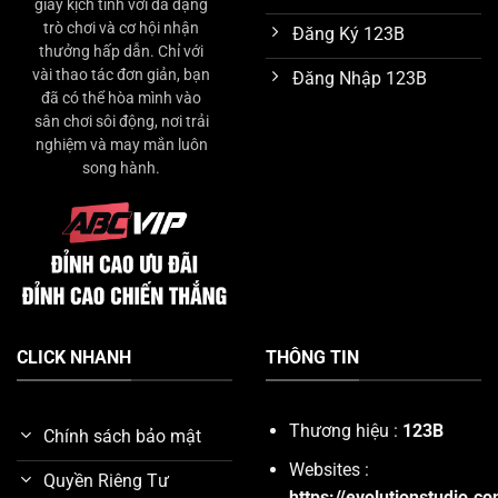
giây kịch tính với đa dạng
trò chơi và cơ hội nhận
Đăng Ký 123B
thưởng hấp dẫn. Chỉ với
vài thao tác đơn giản, bạn
Đăng Nhập 123B
đã có thể hòa mình vào
sân chơi sôi động, nơi trải
nghiệm và may mắn luôn
song hành.
CLICK NHANH
THÔNG TIN
Thương hiệu :
123B
Chính sách bảo mật
Websites :
Quyền Riêng Tư
https://evolutionstudio.c