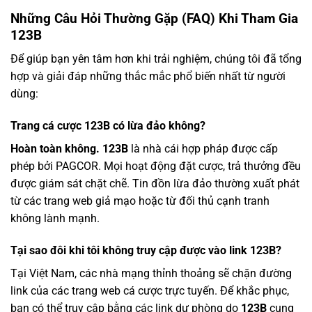
123B
Để giúp bạn yên tâm hơn khi trải nghiệm, chúng tôi đã tổng
hợp và giải đáp những thắc mắc phổ biến nhất từ người
dùng:
Trang cá cược 123B có lừa đảo không?
Hoàn toàn không.
123B
là nhà cái hợp pháp được cấp
phép bởi PAGCOR. Mọi hoạt động đặt cược, trả thưởng đều
được giám sát chặt chẽ. Tin đồn lừa đảo thường xuất phát
từ các trang web giả mạo hoặc từ đối thủ cạnh tranh
không lành mạnh.
Tại sao đôi khi tôi không truy cập được vào link 123B?
Tại Việt Nam, các nhà mạng thỉnh thoảng sẽ chặn đường
link của các trang web cá cược trực tuyến. Để khắc phục,
bạn có thể truy cập bằng các link dự phòng do
123B
cung
cấp, hoặc sử dụng phần mềm fake IP (VPN) như 1.1.1.1 để
truy cập bình thường.