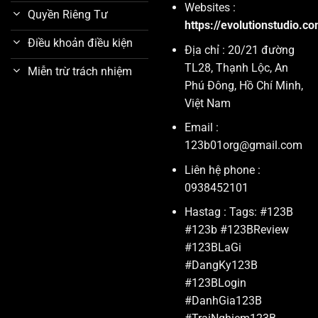
Điều khoản điều kiện
Địa chỉ : 20/21 đường
TL28, Thạnh Lộc, An
Miễn trừ trách nhiệm
Phú Đông, Hồ Chí Minh,
Việt Nam
Email :
123b01org@gmail.com
Liên hệ phone :
0938452101
Hastag : Tags: #123B
#123b #123BReview
#123BLaGi
#DangKy123B
#123BLogin
#DanhGia123B
#TraiNghiem123B