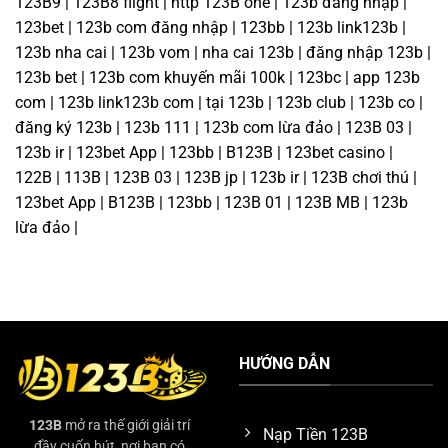
123b nha cai | 123b vom | nha cai 123b | đăng nhập 123b |
123b bet | 123b com khuyến mãi 100k | 123bc | app 123b
com | 123b link123b com | tại 123b | 123b club | 123b co |
đăng ký 123b | 123b 111 | 123b com lừa đảo | 123B 03 |
123b ir | 123bet App | 123bb | B123B | 123bet casino |
122B | 113B | 123B 03 | 123B jp | 123b ir | 123B chơi thú |
123bet App | B123B | 123bb | 123B 01 | 123B MB | 123b
lừa đảo |
HƯỚNG DẪN
123B
mở ra thế giới giải trí
Nạp Tiền 123B
đầy cuốn hút, nơi bạn có
thể tận hưởng từng phút
Rút Tiền 123B
giây kịch tính với đa dạng