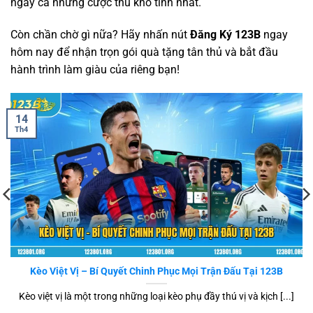
Còn chần chờ gì nữa? Hãy nhấn nút
Đăng Ký 123B
ngay
hôm nay để nhận trọn gói quà tặng tân thủ và bắt đầu
hành trình làm giàu của riêng bạn!
14
Th4
Kèo Việt Vị – Bí Quyết Chinh Phục Mọi Trận Đấu Tại 123B
Kèo việt vị là một trong những loại kèo phụ đầy thú vị và kịch [...]