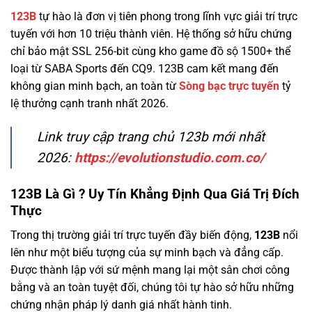
tuyến với hơn 10 triệu thành viên. Hệ thống sở hữu chứng
chỉ bảo mật SSL 256-bit cùng kho game đồ sộ 1500+ thể
loại từ SABA Sports đến CQ9. 123B cam kết mang đến
không gian minh bạch, an toàn từ
Sòng bạc trực tuyến
tỷ
lệ thưởng cạnh tranh nhất 2026.
Link truy cập trang chủ 123b mới nhất
2026:
https://evolutionstudio.com.co/
123B Là Gì ? Uy Tín Khẳng Định Qua Giá Trị Đích
Thực
Trong thị trường giải trí trực tuyến đầy biến động,
123B
nổi
lên như một biểu tượng của sự minh bạch và đẳng cấp.
Được thành lập với sứ mệnh mang lại một sân chơi công
bằng và an toàn tuyệt đối, chúng tôi tự hào sở hữu những
chứng nhận pháp lý danh giá nhất hành tinh.
Giấy phép hoạt động hợp pháp